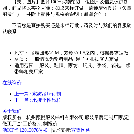
【关于图片】图片100%实物拍摄，但图片及信息仅供参
照，商品将以实物为准；如您来样订做，请传清晰图片（矢量
图最佳），并附上配件与规格的说明！谢谢合作！
不管您是直接购买还是来样订做，请及时与我们的客服确
认联系！
尺寸：
吊粒圆形2CM，方形3X1.5之内，根据要求定做
材质：
一般情况为塑料制品+绳子可根据客人定做
适用范围：
服装、鞋帽、家纺、玩具、手袋、箱包、领
带等相关厂家
在线询价
上一篇
: 家纺吊牌订制
下一篇
: 承接个性吊粒
关于我们
版权所有：杭州颜悦服装辅料有限公司|服装吊牌定制厂家,定
做工厂,加工价格,订制报价
浙ICP备12013078号-6
技术支持:
宣盟网络